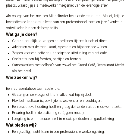
plaats, waarbij jij als medewerker meegeniet van de levendige sfeer.
Als collega van het met een Michelinster bekroonde restaurant Merlet, krijg je
bovendien de kans om te leren van een professioneel team en jezelf verder te
ontwikkelen binnen de hospitality.
Wat ga je doen?
Gasten hartelijk ontvangen en bedienen tijdens lunch of diner.
Adviseren over de menukaart, specials en bijpassende wijnen.
Zorgen voor een nette en uitnodigende uitstraling van het café.
Ondersteunen bij feesten, partijen en borrels.
Samenwerken met collega’s van zowel het Grand Café, Restaurant Merlet
als het hotel.
Wie zoeken wij?
Een representatieve teamspeler die:
Gastvrij en servicegericht is in alles wat hij/zij doet.
Flexibel inzetbaar is, ook tijdens weekenden en feestdagen.
Een proactieve houding heeft en graag de handen uit de mouwen steekt.
Ervaring heeft in de bediening (pré, geen must).
Leergierig is en interesse heeft in mooie producten en gastbeleving.
Wat bieden wij?
Een gezellig, hecht team in een professionele werkomgeving.