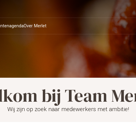
ntenagenda
Over Merlet
lkom bij Team Mer
Openingstijden en
Royale kamers
Duurzaamheid en
Team
Suites
Familie van
sdiner
Private dining
Huwelijksfeest
s
Meetingruimtes
Activite
reserveren
MVO
Bourgonje
Wij zijn op zoek naar medewerkers met ambitie!