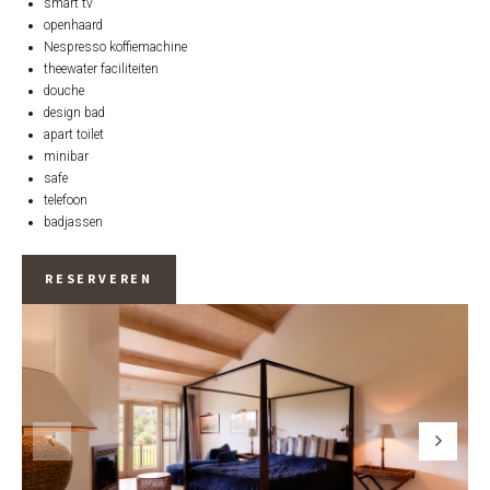
smart tv
openhaard
Nespresso koffiemachine
theewater faciliteiten
douche
design bad
apart toilet
minibar
safe
telefoon
badjassen
RESERVEREN