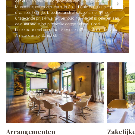
geniet u van fine dining gerechten vanuit de keuken van
Marco Helsloot en zijn team. In Grand Café Bourgogne geniet
u van een heerlijke broodjeslunch of seizoensmenu met
uitstekende prijs/kwaliteit verhouding. Merlet is gelegen aan
de duinrand in het pittoreske dorpje Schoorl. Goed
bereikbaar met openbaar vervoer en 45 minuten rijden vanaf
Amsterdam of Schiphol.
Arrangementen
Zakelijk