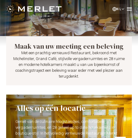
NL
EN
DE
Maak van uw meeting een beleving
Met een prachtig vernieuwd Restaurant, bekroond met
Michelinster, Grand Café, stijlvolle vergaderruimtes en 28 ruime
en moderne hotelkamers maakt u van uw bijeenkomst of
coachingstraject een beleving waar ieder met veel plezier aan
terugdenkt.
Alles op één locatie
Geniet van de culinaire hoogstandjes, comfortabele
vergaderruimtes, en 28 geheel up to date hotelkamers in
boutique-stijl. In het volledig vernieuwde Restaurant Merlet