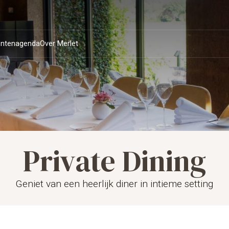
ntenagenda
Over Merlet
Private Dining
Openingstijden en
Royale kamers
Duurzaamheid en
Team
Suites
Familie van
sdiner
Private dining
Huwelijksfeest
s
Meetingruimtes
Activite
reserveren
MVO
Bourgonje
Geniet van een heerlijk diner in intieme setting