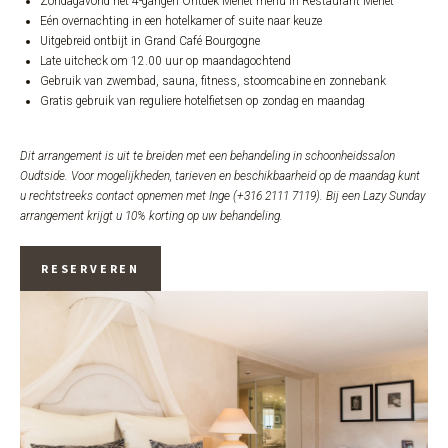
Zondagavond het 4-gangen Ontdek Merlet menu in Restaurant Merlet
Eén overnachting in een hotelkamer of suite naar keuze
Uitgebreid ontbijt in Grand Café Bourgogne
Late uitcheck om 12.00 uur op maandagochtend
Gebruik van zwembad, sauna, fitness, stoomcabine en zonnebank
Gratis gebruik van reguliere hotelfietsen op zondag en maandag
Dit arrangement is uit te breiden met een behandeling in schoonheidssalon
Oudtside. Voor mogelijkheden, tarieven en beschikbaarheid op de maandag kunt
u rechtstreeks contact opnemen met Inge (+316 2111 7119). Bij een Lazy Sunday
arrangement krijgt u 10% korting op uw behandeling.
RESERVEREN