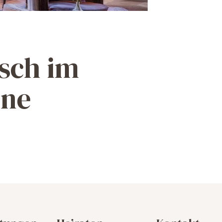
isch im
gne